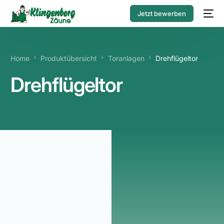
Jetzt bewerben
Home
Produktübersicht
Toranlagen
Drehflügeltor
Drehflügeltor
Warum ein
Drehflügeltor
von
Klingenberg-
Zäune?