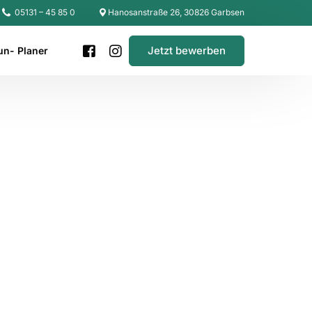
05131 – 45 85 0
Hanosanstraße 26, 30826 Garbsen
Jetzt bewerben
un- Planer
Gartenplaner 2026
Sichtschutz- und Vorgartenzäune
Mülltonnenboxen
Holz im Fokus!
Carports & mehr
Spielgeräte