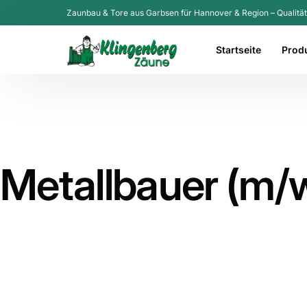
Zaunbau & Tore aus Garbsen für Hannover & Region – Qualität 
Startseite
Prod
Zaun
Tora
Brief
Metallbauer (m/
Müll
Gewer